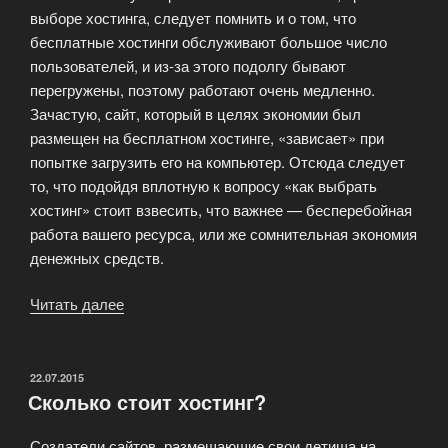
выборе хостинга, следует помнить и о том, что
бесплатные хостинги обслуживают большое число
пользователей, и из-за этого подолгу бывают
перегружены, поэтому работают очень медленно.
Зачастую, сайт, который в целях экономии был
размещен на бесплатном хостинге, «зависает» при
попытке загрузить его на компьютер. Отсюда следует
то, что подойдя вплотную к вопросу «как выбрать
хостинг» стоит взвесить, что важнее — бесперебойная
работа вашего ресурса, или же сомнительная экономия
денежных средств.
«Как
Читать далее
выбрать
хостинг?»
ОПУБЛИКОВАНО
22.07.2015
Сколько стоит хостинг?
Создатели сайтов, размещающие свои детища на