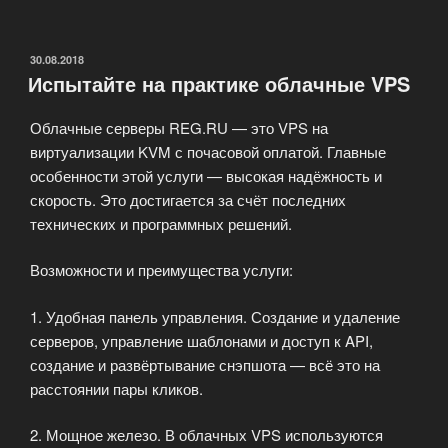
тестовый
период
для
ОПУБЛИКОВАНО
30.08.2018
Испытайте на практике облачные VPS
shared-
хостинга
Облачные серверы REG.RU — это VPS на
на
виртуализации KVM с почасовой оплатой. Главные
14
особенности этой услуги — высокая надёжность и
дней»
скорость. Это достигается за счёт последних
технических и программных решений.
Возможности и преимущества услуги:
1. Удобная панель управления. Создание и удаление
серверов, управление шаблонами и доступ к API,
создание и развёртывание снэпшота — всё это на
расстоянии пары кликов.
2. Мощное железо. В облачных VPS используются