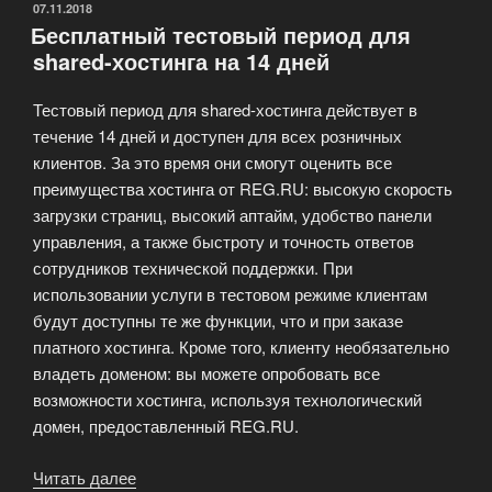
—
ОПУБЛИКОВАНО
07.11.2018
Бесплатный тестовый период для
какой
shared-хостинга на 14 дней
хостинг
выбрать
Тестовый период для shared-хостинга действует в
для
течение 14 дней и доступен для всех розничных
сайта?»
клиентов. За это время они смогут оценить все
преимущества хостинга от REG.RU: высокую скорость
загрузки страниц, высокий аптайм, удобство панели
управления, а также быстроту и точность ответов
сотрудников технической поддержки. При
использовании услуги в тестовом режиме клиентам
будут доступны те же функции, что и при заказе
платного хостинга. Кроме того, клиенту необязательно
владеть доменом: вы можете опробовать все
возможности хостинга, используя технологический
домен, предоставленный REG.RU.
«Бесплатный
Читать далее