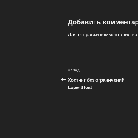
Добавить коммента
Для отправки комментария в
Навигация
Предыдущая
НАЗАД
по
запись:
Хостинг без ограничений
записям
ExpertHost