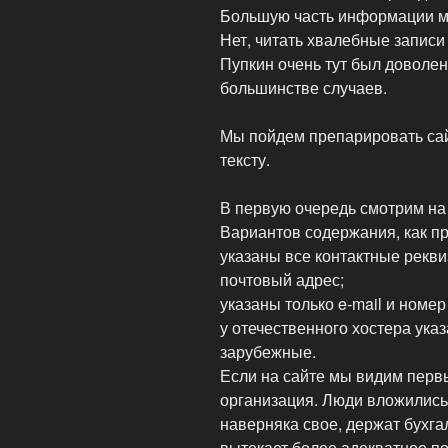
Большую часть информации мы
Нет, читать хвалебные записи
Пупкин очень тут был доволен»
большинстве случаев.
Мы пойдем препарировать сай
тексту.
В первую очередь смотрим на 
Вариантов содержания, как пр
указаны все контактные рекви
почтовый адрес;
указаны только e-mail и номер 
у отечественного хостера ука
зарубежные.
Если на сайте мы видим перв
организация. Люди вложились
наверняка свое, держат бухга
вытекает более адекватное п