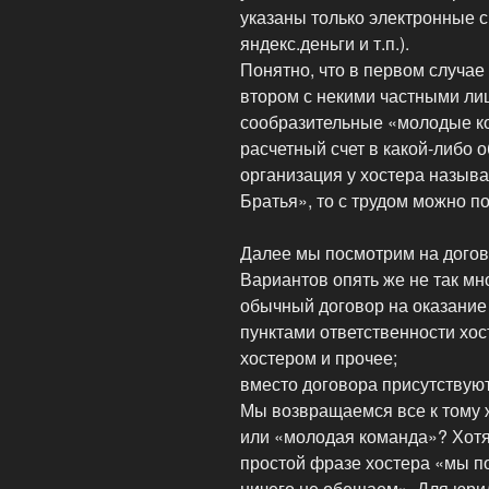
указаны только электронные 
яндекс.деньги и т.п.).
Понятно, что в первом случае
втором с некими частными ли
сообразительные «молодые ко
расчетный счет в какой-либо 
организация у хостера назыв
Братья», то с трудом можно по
Далее мы посмотрим на догово
Вариантов опять же не так мн
обычный договор на оказание 
пунктами ответственности хо
хостером и прочее;
вместо договора присутствую
Мы возвращаемся все к тому 
или «молодая команда»? Хотя 
простой фразе хостера «мы по
ничего не обещаем». Для юри