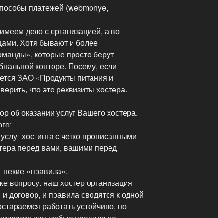
способы платежей (webmonye,
 имеем дело с организацией, а во
цами. Хотя бывают и более
манды», которые просто берут
обнальной конторе. Посему, если
ается ЗАО «Продукты питания и
верить, что это реквизиты хостера.
р об оказании услуг Вашего хостера.
ого:
услуг хостинга с четко прописанными
стера перед вами, вашими перед
т некие «правила».
же вопросу: наш хостер организация
и договор, и правила сводятся к одной
стараемся работать устойчиво, но
дических лиц любые правила не